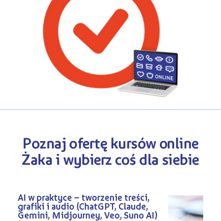
Kursy stacjonarne
Rekrutacja
Terminy zjazdów
Jak się zapisać do Żaka
O nas
Rekrutacja on-line
Aktualności
Statuty
Nauka online w Żaku
Leksykon zawodów
Poznaj ofertę kursów online
Nasza działalność
Żaka i wybierz coś dla siebie
FAQ
Historia Firmy
Polityka prywatności
AI w praktyce – tworzenie treści,
s
STREFA SŁUCHACZA
Kariera
grafiki i audio (ChatGPT, Claude,
Gemini, Midjourney, Veo, Suno AI)