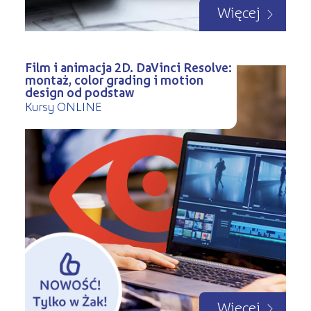
Więcej
Film i animacja 2D. DaVinci Resolve:
montaż, color grading i motion
design od podstaw
Kursy ONLINE
Więcej