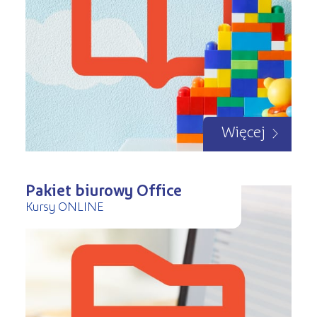
Więcej
Pakiet biurowy Office
Kursy ONLINE