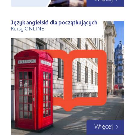
Język angielski dla początkujących
Kursy ONLINE
Więcej