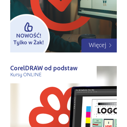
Więcej
CorelDRAW od podstaw
Kursy ONLINE