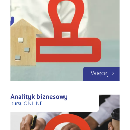
Więcej
Analityk biznesowy
Kursy ONLINE