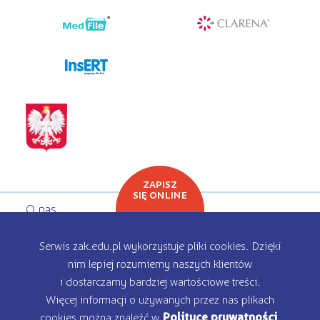
programy dla firm
ZAPISZ
SIĘ ONLINE
O nas
Oferta edukacyjna
Serwis zak.edu.pl wykorzystuje pliki cookies. Dzięki
nim lepiej rozumiemy naszych klientów
Rekrutacja
i dostarczamy bardziej wartościowe treści.
Więcej informacji o używanych przez nas plikach
Kontakt
cookies można znaleźć w
Polityce prywatności
.