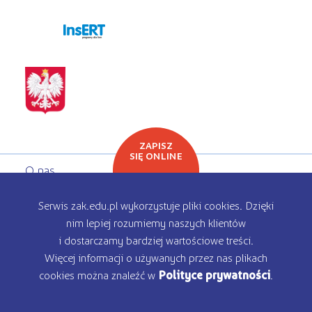
programy dla firm
ZAPISZ
SIĘ ONLINE
O nas
Oferta edukacyjna
Serwis zak.edu.pl wykorzystuje pliki cookies. Dzięki
nim lepiej rozumiemy naszych klientów
Rekrutacja
i dostarczamy bardziej wartościowe treści.
Więcej informacji o używanych przez nas plikach
Kontakt
cookies można znaleźć w
Polityce prywatności
.