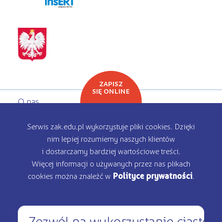
programy dla firm
ZAPISZ
SIĘ ONLINE
O nas
Oferta edukacyjna
Serwis zak.edu.pl wykorzystuje pliki cookies. Dzięki
nim lepiej rozumiemy naszych klientów
Rekrutacja
i dostarczamy bardziej wartościowe treści.
Więcej informacji o używanych przez nas plikach
Kontakt
cookies można znaleźć w
Polityce prywatności
.
Zezwól na wykorzystanie ciastec