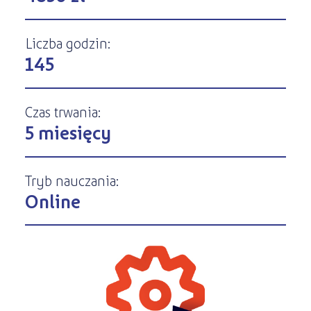
Kursy ONLINE
s
STREFA SŁUCHACZA
Kariera
Kursy stacjonarne
Liczba godzin:
145
Czas trwania:
5 miesięcy
Tryb nauczania:
Online