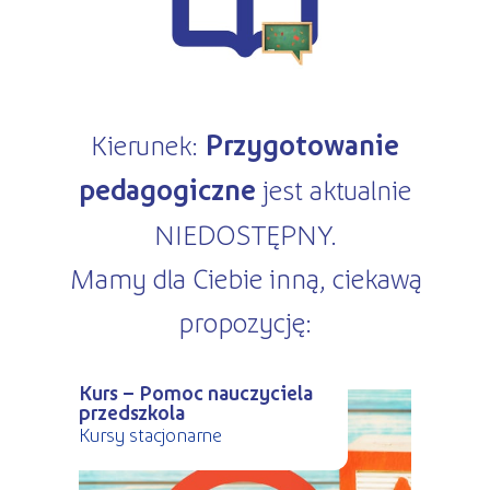
Kursy ONLINE
s
STREFA SŁUCHACZA
Kariera
Kursy stacjonarne
Kierunek:
Przygotowanie
pedagogiczne
jest aktualnie
NIEDOSTĘPNY.
Mamy dla Ciebie inną, ciekawą
propozycję:
Kurs – Pomoc nauczyciela
przedszkola
Kursy stacjonarne