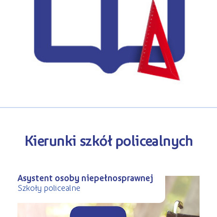
Kursy ONLINE
s
STREFA SŁUCHACZA
Kariera
Kursy stacjonarne
Kierunki szkół policealnych
Asystent osoby niepełnosprawnej
Szkoły policealne