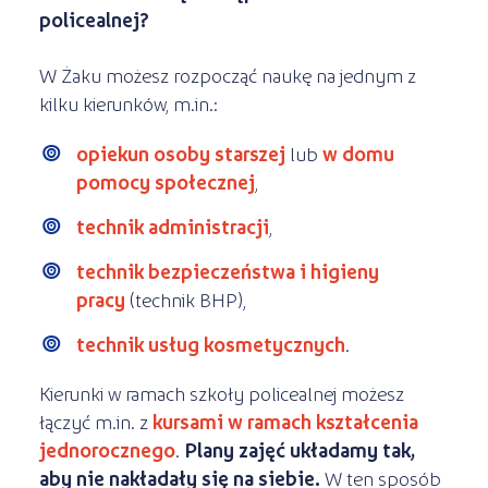
policealnej?
W Żaku możesz rozpocząć naukę na jednym z
kilku kierunków, m.in.:
opiekun osoby starszej
lub
w domu
pomocy społecznej
,
technik administracji
,
technik bezpieczeństwa i higieny
pracy
(technik BHP),
technik usług kosmetycznych
.
Kierunki w ramach szkoły policealnej możesz
łączyć m.in. z
kursami w ramach kształcenia
jednorocznego
.
Plany zajęć układamy tak,
aby nie nakładały się na siebie.
W ten sposób