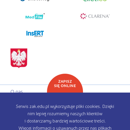
programy dla firm
ZAPISZ
SIĘ ONLINE
O nas
Oferta edukacyjna
Serwis zak.edu.pl wykorzystuje pliki cookies. Dzięki
nim lepiej rozumiemy naszych klientów
Rekrutacja
i dostarczamy bardziej wartościowe treści.
Więcej informacji o używanych przez nas plikach