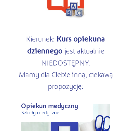
Kursy ONLINE
s
STREFA SŁUCHACZA
Kariera
Kursy stacjonarne
Kierunek:
Kurs opiekuna
dziennego
jest aktualnie
NIEDOSTĘPNY.
Mamy dla Ciebie inną, ciekawą
propozycję:
Opiekun medyczny
Szkoły medyczne