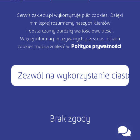
Oferta edukacyjna
Serwis zak.edu.pl wykorzystuje pliki cookies. Dzięki
nim lepiej rozumiemy naszych klientów
Rekrutacja
i dostarczamy bardziej wartościowe treści.
Więcej informacji o używanych przez nas plikach
Kontakt
cookies można znaleźć w
Polityce prywatności
.
Zezwól na wykorzystanie ciastec
450 200 000
pon – pt: 9.00 - 17.00
Copyright © 2026 ŻAK - Wszystkie prawa zastrzeżone
Brak zgody