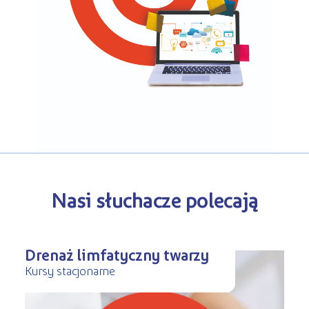
Kursy ONLINE
s
STREFA SŁUCHACZA
Kariera
Kursy stacjonarne
Nasi słuchacze polecają
Drenaż limfatyczny twarzy
Kursy stacjonarne