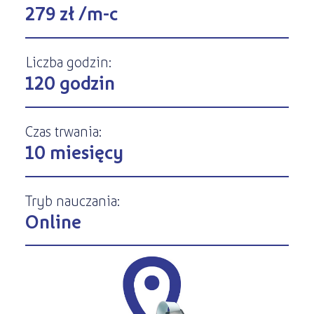
Kursy ONLINE
279 zł /m-c
s
STREFA SŁUCHACZA
Kariera
Kursy stacjonarne
Liczba godzin:
120 godzin
Czas trwania:
10 miesięcy
Tryb nauczania:
Online