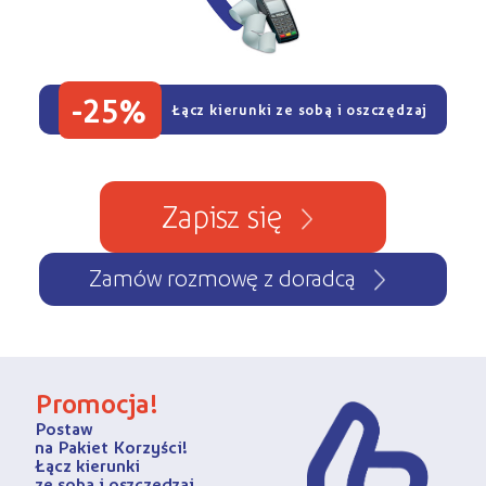
-25%
Łącz kierunki ze sobą i oszczędzaj
Zapisz się
Zamów rozmowę z doradcą
Promocja!
Postaw
na Pakiet Korzyści!
Łącz kierunki
ze sobą i oszczędzaj