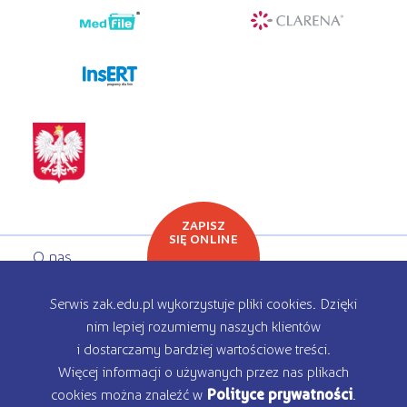
programy dla firm
ZAPISZ
SIĘ ONLINE
O nas
Oferta edukacyjna
Serwis zak.edu.pl wykorzystuje pliki cookies. Dzięki
nim lepiej rozumiemy naszych klientów
Rekrutacja
i dostarczamy bardziej wartościowe treści.
Więcej informacji o używanych przez nas plikach
Kontakt
cookies można znaleźć w
Polityce prywatności
.