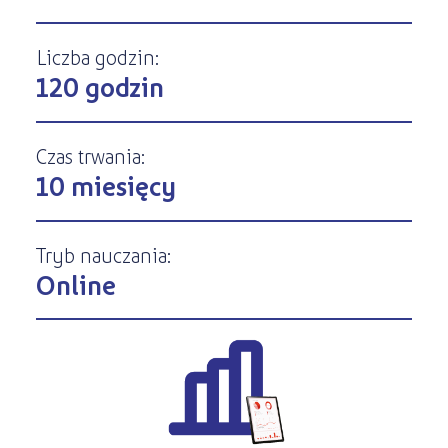
Kursy ONLINE
s
STREFA SŁUCHACZA
Kariera
Kursy stacjonarne
Liczba godzin:
120 godzin
Czas trwania:
10 miesięcy
Tryb nauczania:
Online