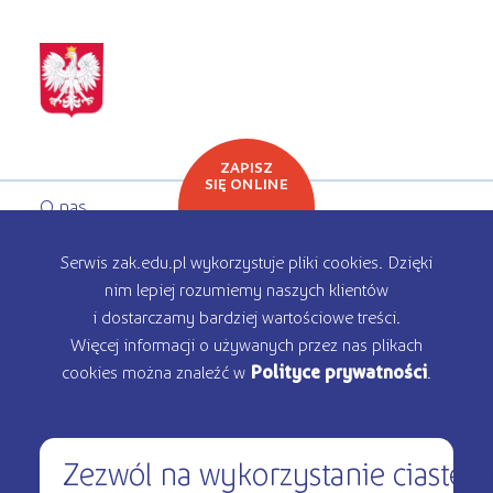
ZAPISZ
SIĘ ONLINE
O nas
Oferta edukacyjna
Serwis zak.edu.pl wykorzystuje pliki cookies. Dzięki
nim lepiej rozumiemy naszych klientów
Rekrutacja
i dostarczamy bardziej wartościowe treści.
Więcej informacji o używanych przez nas plikach
Kontakt
cookies można znaleźć w
Polityce prywatności
.
Zezwól na wykorzystanie ciastec