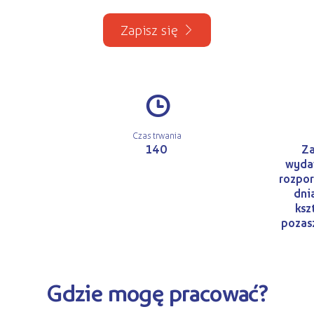
Zapisz się
#
Czas trwania
140
Za
wydaw
rozpor
dni
ksz
pozasz
Gdzie mogę pracować?