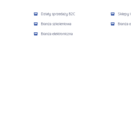
Działy sprzedaży B2C
Sklepy 
Branża szkoleniowa
Branża 
Branża elektroniczna