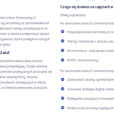
Czego się dowiesz na zajęciach w
Efekty kształcenia
znes online. Pomożemy Ci
 czy wcześniej już sprzedawałeś/aś
Po ukończeniu kursu E-commerce będ
analizować trendy obowiązujące na
Regulacje prawne w branży e-
dziesz w stanie podejmować lepsze
Przyswoisz dobre praktyki w różnych
Trendy i tendencje z obszaru za
a rynku.
M-commerce - rolę kanału mobi
 Żaku?
ROPO i showrooming
ścicielem/właścicielką dobrze
kawe perspektywy. Dzięki solidnej
Po ukończeniu kursu E-commerce będz
iczeniach praktycznych poczujesz się
ierać własnej firmy, możesz
Zastosować zasady cyberbezpie
biorstwach działających w sferze
C w nieskończenie wielu branżach.
Stosować strategie digital mark
Efektywnie zarządzać e-biznese
Przejść przez procesy logistyc