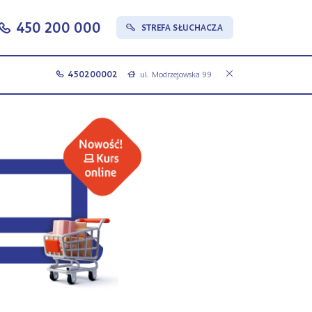
450 200 000
c
STREFA SŁUCHACZA
s
450200002
ul. Modrzejowska 99
c
a