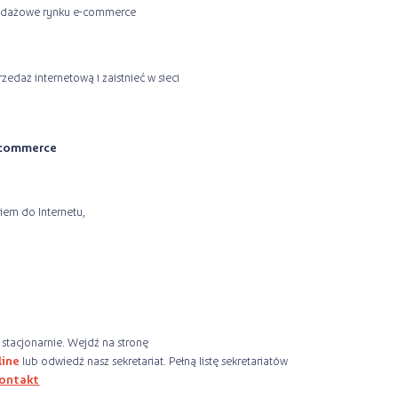
zedażowe rynku e-commerce
edaż internetową i zaistnieć w sieci
-commerce
iem do Internetu,
 stacjonarnie. Wejdź na stronę
line
lub odwiedź nasz sekretariat. Pełną listę sekretariatów
kontakt