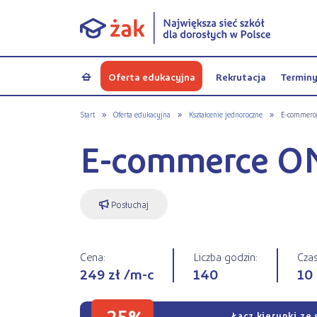
Oferta edukacyjna
Rekrutacja
Termin
a
Start
»
Oferta edukacyjna
»
Kształcenie jednoroczne
»
E-commerc
E-commerce O
Posłuchaj
Cena:
Liczba godzin:
Czas
249 zł /m-c
140
10
-25%
Łącz kierunki ze 