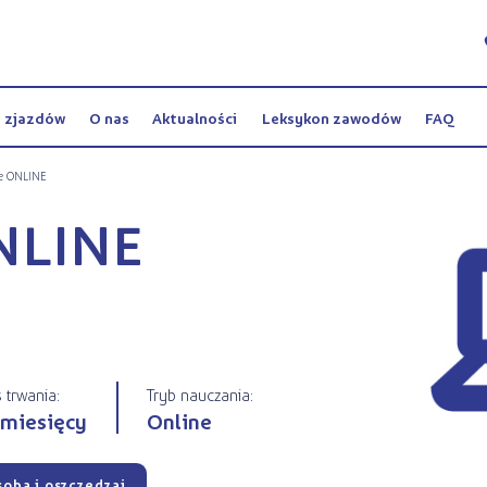
y zjazdów
O nas
Aktualności
Leksykon zawodów
FAQ
e ONLINE
NLINE
 trwania:
Tryb nauczania:
 miesięcy
Online
sobą i oszczędzaj