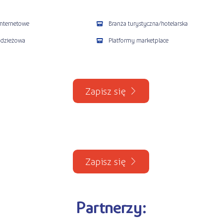
internetowe
Branża turystyczna/hotelarska
odzieżowa
Platformy marketplace
Zapisz się
Zapisz się
Partnerzy: