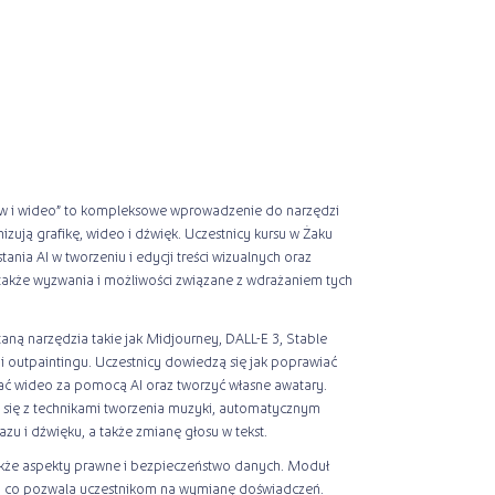
zów i wideo” to kompleksowe wprowadzenie do narzędzi
onizują grafikę, wideo i dźwięk. Uczestnicy kursu w Żaku
nia AI w tworzeniu i edycji treści wizualnych oraz
także wyzwania i możliwości związane z wdrażaniem tych
ą narzędzia takie jak Midjourney, DALL-E 3, Stable
gu i outpaintingu. Uczestnicy dowiedzą się jak poprawiać
ać wideo za pomocą AI oraz tworzyć własne awatary.
się z technikami tworzenia muzyki, automatycznym
u i dźwięku, a także zmianę głosu w tekst.
że aspekty prawne i bezpieczeństwo danych. Moduł
sji, co pozwala uczestnikom na wymianę doświadczeń.