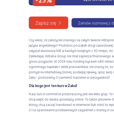
Zapisz się
Zamów rozmowę z d
Czy wiesz, że założyciel znanego na całym świecie AliExpres
języka angielskiego? Podobno początek drogi zawodowej J
usłyszał stanowcze NIE w każdym kolejnym z 30 miejsc, do
Zakładając Alibaba Group nie miał zaplecza finansowego a
grono przyjaciół. W 2019 roku holding był wart 480 miliard
ogromnego kapitału i setek pracowników, nie znaczy to, że 
pomysł na internetowy biznes, podwijaj rękawy, spisz swój c
Żaku - pomożemy Ci zamienić marzenie w rzeczywistość!
Dla kogo jest ten kurs w Żaku?
Nasz kurs e-commerce przeznaczony jest dla kilku grup. To 
chcą wejść do świata sprzedaży online. To także szkolenie dla
którzy chcą zacząć handlować w internecie (lub robić to le
Ci na opanowanie podstawowych zagadnień z branży e-co