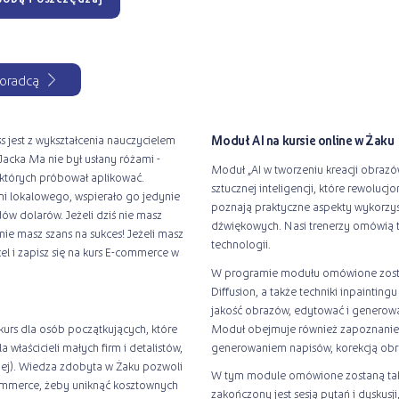
oradcą
s jest z wykształcenia nauczycielem
Moduł AI na kursie online w Żaku
acka Ma nie był usłany różami -
Moduł „AI w tworzeniu kreacji obra
 których próbował aplikować.
sztucznej inteligencji, które rewolucj
ni lokalowego, wspierało go jedynie
poznają praktyczne aspekty wykorzysta
ów dolarów. Jeżeli dziś nie masz
dźwiękowych. Nasi trenerzy omówią 
nie masz szans na sukces! Jeżeli masz
technologii.
el i zapisz się na kurs E-commerce w
W programie modułu omówione zostan
Diffusion, a także techniki inpaintin
jakość obrazów, edytować i generow
kurs dla osób początkujących, które
Moduł obejmuje również zapoznanie 
 właścicieli małych firm i detalistów,
generowaniem napisów, korekcją obraz
piej). Wiedza zdobyta w Żaku pozwoli
W tym module omówione zostaną tak
mmerce, żeby uniknąć kosztownych
zakończony jest sesją pytań i dysku