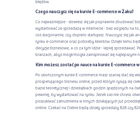
błędów.
Czego nauczysz się na kursie E-commerce w Żaku?
Co najważniejsze - dowiesz się jak poprawnie zbudować bi
wystartować ze sprzedażą w internecie - bez względu na to,
coś stacjonarnie, czy dopiero startujesz. Nauczysz się jak 
rynku e-commerce oraz potrzeby klientów. Dzięki temu bę
decyzje biznesowe, a co za tym idzie - lepiej sprzedawać. 
branżach, abyś mógł/mogła zainspirować się najlepszymi n
Kim możesz zostać po nauce na kursie E-commerce w
Po ukończonym kursie E-commerce masz szansę stać się wła
prosperującego biznesu online, przed którym rysują się cie
bazie teoretycznej i dziesiątkach godzin spędzonych na ćw
pewniej, by wystartować na rynku. Jeżeli zaś nie chcesz otw
poszukiwać zatrudnienia w innych działających już przedsię
online. Czekać na Ciebie będą działy sprzedaży B2B czy B2