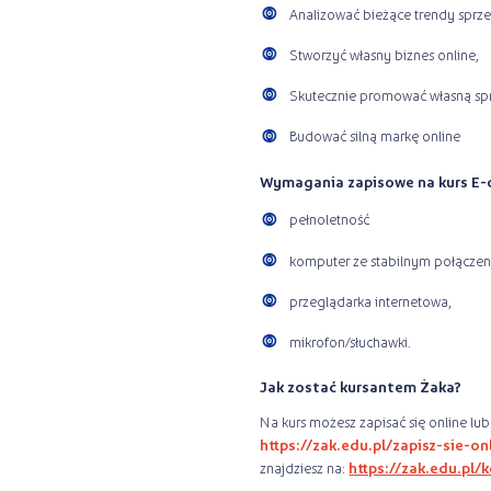
Analizować bieżące trendy spr
Stworzyć własny biznes online,
Skutecznie promować własną sprz
Budować silną markę online
Wymagania zapisowe na kurs E
pełnoletność
komputer ze stabilnym połączen
przeglądarka internetowa,
mikrofon/słuchawki.
Jak zostać kursantem Żaka?
Na kurs możesz zapisać się online lub
https://zak.edu.pl/zapisz-sie-on
znajdziesz na:
https://zak.edu.pl/