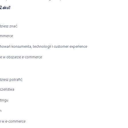
 Żaku?
ziesz znać:
commerce
chowań konsumenta, technologii i customer experience
le w obszarze e-commerce
iesz potrafić:
czeństwa
etingu
m
zne w e-commerce