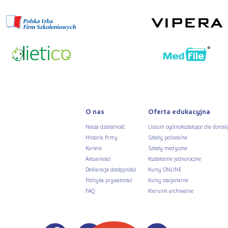
O nas
Oferta edukacyjna
Nasza działalność
Liceum ogólnokształcące dla dorosł
Historia firmy
Szkoły policealne
Kariera
Szkoły medyczne
Aktualności
Kształcenie jednoroczne
Deklaracja dostępności
Kursy ONLINE
Polityka prywatności
Kursy stacjonarne
FAQ
Kierunki archiwalne