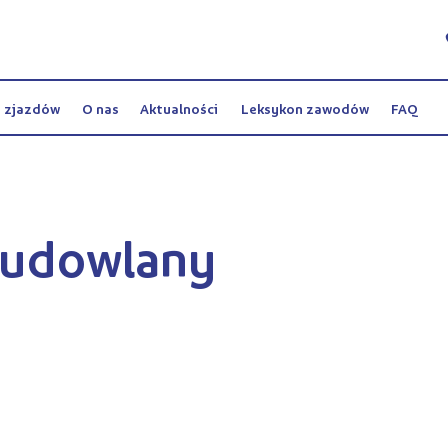
y zjazdów
O nas
Aktualności
Leksykon zawodów
FAQ
budowlany