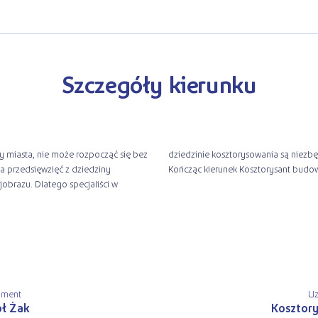
Szczegóły kierunku
y miasta, nie może rozpocząć się bez
ko pracownicy i prywatni konsultanci.
a przedsięwzięć z dziedziny
Kończąc kierunek Kosztorysant budow
jobrazu. Dlatego specjaliści w
ument
Uz
ł Żak
Kosztor