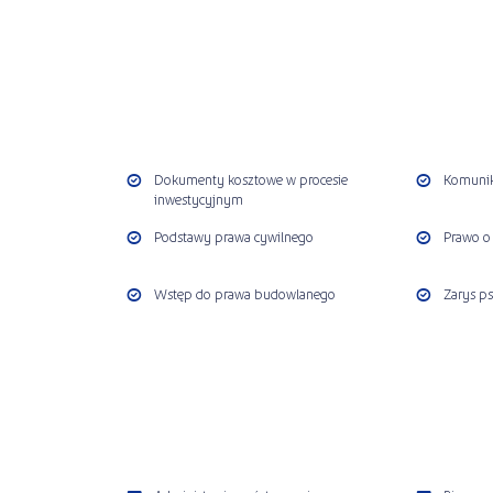
Dokumenty kosztowe w procesie
Komunik
inwestycyjnym
Podstawy prawa cywilnego
Prawo o
Wstęp do prawa budowlanego
Zarys ps