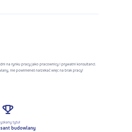
lany, nie powinieneś narzekać więc na brak pracy!
t
yskany tytuł
ysant budowlany