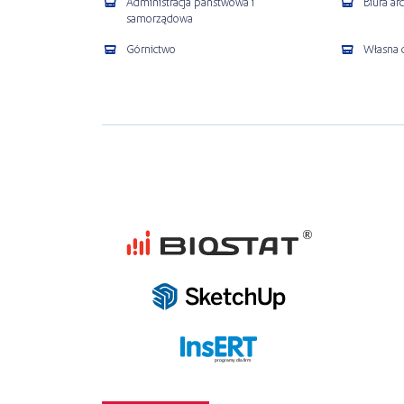
Administracja państwowa i
Biura ar
samorządowa
Górnictwo
Własna d
programy dla firm