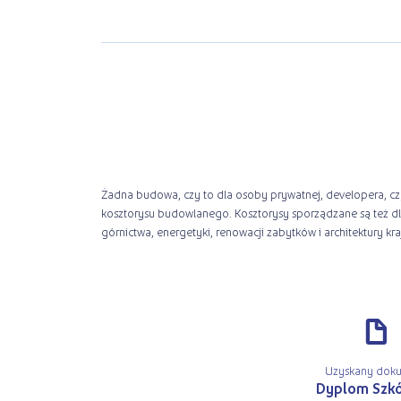
Żadna budowa, czy to dla osoby prywatnej, developera, cz
dziedzinie kosztorysowania są niezbędni na rynku pracy ja
kosztorysu budowlanego. Kosztorysy sporządzane są też dl
górnictwa, energetyki, renowacji zabytków i architektury kra
d
Uzyskany dok
Dyplom Szkó