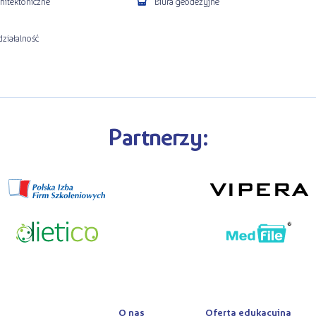
chitektoniczne
Biura geodezyjne
ziałalność
Partnerzy:
O nas
Oferta edukacyjna