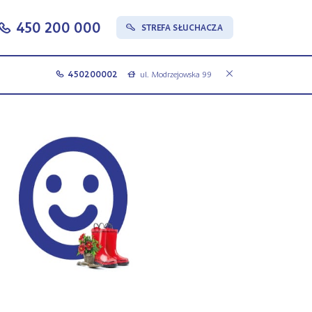
450 200 000
c
STREFA SŁUCHACZA
s
450200002
ul. Modrzejowska 99
c
a