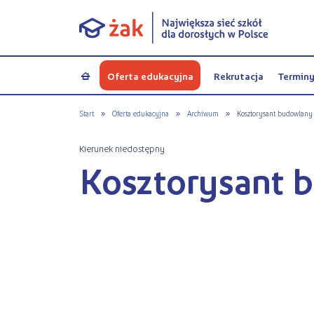
Oferta edukacyjna
Rekrutacja
Termin
a
Start
»
Oferta edukacyjna
»
Archiwum
»
Kosztorysant budowlany
Kierunek niedostępny
Kosztorysant 