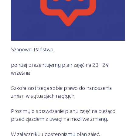
Kursy ONLINE
s
STREFA SŁUCHACZA
Kariera
Kursy stacjonarne
Szanowni Państwo,
poniżej prezentujemy plan zajęć na 23 - 24
września
Szkoła zastrzega sobie prawo do nanoszenia
zmian w sytuacjach nagłych.
Prosimy o sprawdzanie planu zajęć na bieżąco
przed zjazdem z uwagi na możliwe zmiany.
W załączniku udostępniamy plan zajęć.