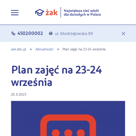
Oferta edukacyjna
450200002
ul. Modrzejowska 99
c
a
Rekrutacja
Pełna oferta edukacyjna
zak.edu.pl
»
Aktualności
»
Plan zajęć na 23-24 września
Terminy zjazdów
eLO - obierz kurs na średnie
Jak się zapisać do Żaka
Plan zajęć na 23-24
O nas
Liceum ogólnokształcące dla
Rekrutacja on-line
września
dorosłych
Aktualności
Statuty
Nauka online w Żaku
20.9.2023
Szkoły policealne
Leksykon zawodów
Nasza działalność
Szkoły medyczne
FAQ
Historia Firmy
Kształcenie jednoroczne
Polityka prywatności