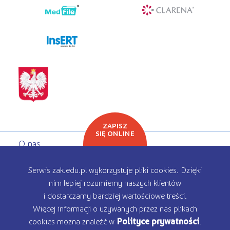
programy dla firm
ZAPISZ
SIĘ ONLINE
O nas
Oferta edukacyjna
Serwis zak.edu.pl wykorzystuje pliki cookies. Dzięki
nim lepiej rozumiemy naszych klientów
Rekrutacja
i dostarczamy bardziej wartościowe treści.
Więcej informacji o używanych przez nas plikach
Kontakt
cookies można znaleźć w
Polityce prywatności
.