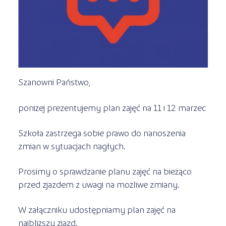
Kursy ONLINE
s
STREFA SŁUCHACZA
Kariera
Kursy stacjonarne
Szanowni Państwo,
poniżej prezentujemy plan zajęć na 11 i 12 marzec
Szkoła zastrzega sobie prawo do nanoszenia
zmian w sytuacjach nagłych.
Prosimy o sprawdzanie planu zajęć na bieżąco
przed zjazdem z uwagi na możliwe zmiany.
W załączniku udostępniamy plan zajęć na
najbliższy zjazd.