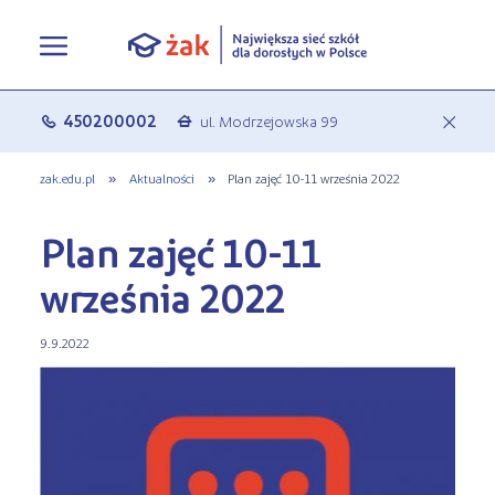
Oferta edukacyjna
450200002
ul. Modrzejowska 99
c
a
Rekrutacja
Pełna oferta edukacyjna
zak.edu.pl
»
Aktualności
»
Plan zajęć 10-11 września 2022
Terminy zjazdów
eLO - obierz kurs na średnie
Jak się zapisać do Żaka
Plan zajęć 10-11
O nas
Liceum ogólnokształcące dla
Rekrutacja on-line
września 2022
dorosłych
Aktualności
Statuty
Nauka online w Żaku
9.9.2022
Szkoły policealne
Leksykon zawodów
Nasza działalność
Szkoły medyczne
FAQ
Historia Firmy
Kształcenie jednoroczne
Polityka prywatności