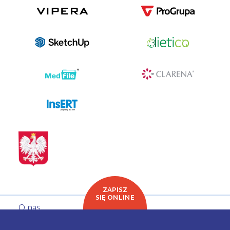
programy dla firm
ZAPISZ
SIĘ ONLINE
O nas