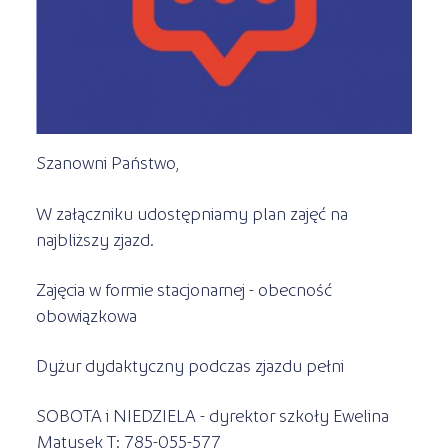
Kursy ONLINE
s
STREFA SŁUCHACZA
Kariera
Kursy stacjonarne
Szanowni Państwo,
W załączniku udostępniamy plan zajęć na
najbliższy zjazd.
Zajęcia w formie stacjonarnej - obecność
obowiązkowa
Dyżur dydaktyczny podczas zjazdu pełni
SOBOTA i NIEDZIELA - dyrektor szkoły Ewelina
Matysek T: 785-055-577