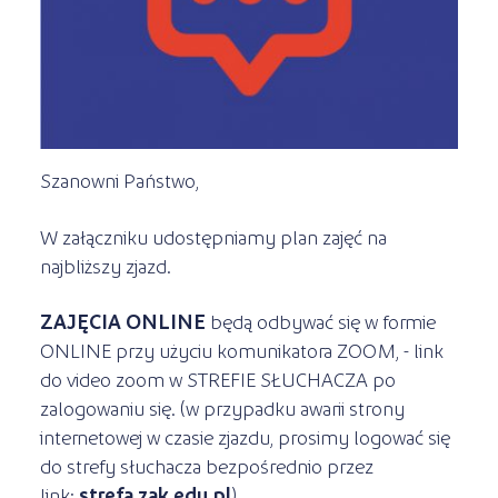
Kursy ONLINE
s
STREFA SŁUCHACZA
Kariera
Kursy stacjonarne
Szanowni Państwo,
W załączniku udostępniamy plan zajęć na
najbliższy zjazd.
ZAJĘCIA ONLINE
będą odbywać się w formie
ONLINE przy użyciu komunikatora ZOOM, - link
do video zoom w STREFIE SŁUCHACZA po
zalogowaniu się. (w przypadku awarii strony
internetowej w czasie zjazdu, prosimy logować się
do strefy słuchacza bezpośrednio przez
link:
strefa.zak.edu.pl
)