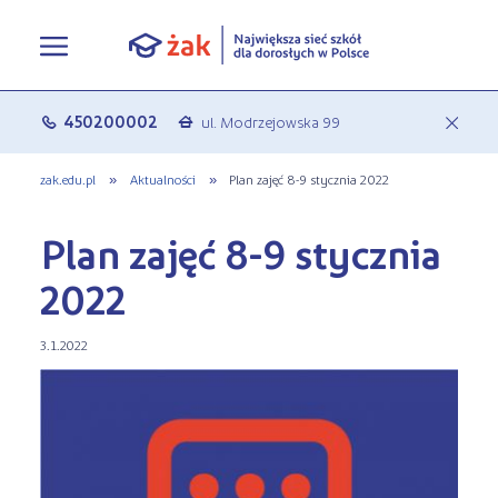
Oferta edukacyjna
450200002
ul. Modrzejowska 99
c
a
Rekrutacja
Pełna oferta edukacyjna
zak.edu.pl
»
Aktualności
»
Plan zajęć 8-9 stycznia 2022
Terminy zjazdów
eLO - obierz kurs na średnie
Jak się zapisać do Żaka
Plan zajęć 8-9 stycznia
O nas
Liceum ogólnokształcące dla
Rekrutacja on-line
2022
dorosłych
Aktualności
Statuty
Nauka online w Żaku
3.1.2022
Szkoły policealne
Leksykon zawodów
Nasza działalność
Szkoły medyczne
FAQ
Historia Firmy
Kształcenie jednoroczne
Polityka prywatności