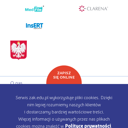
programy dla firm
ZAPISZ
SIĘ ONLINE
O nas
Oferta edukacyjna
Serwis zak.edu.pl wykorzystuje pliki cookies. Dzięki
nim lepiej rozumiemy naszych klientów
Rekrutacja
i dostarczamy bardziej wartościowe treści.
Więcej informacji o używanych przez nas plikach
Kontakt
cookies można znaleźć w
Polityce prywatności
.