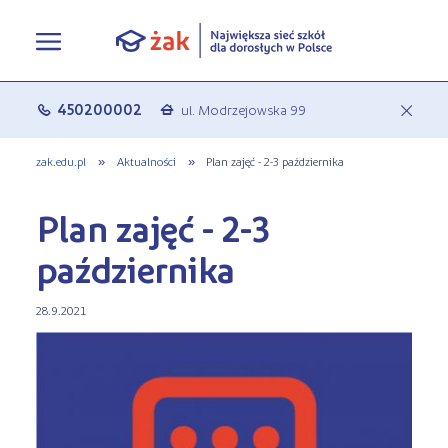
Oferta edukacyjna
450200002
ul. Modrzejowska 99
c
a
Rekrutacja
Pełna oferta edukacyjna
zak.edu.pl
»
Aktualności
»
Plan zajęć - 2-3 października
Terminy zjazdów
eLO - obierz kurs na średnie
Jak się zapisać do Żaka
Plan zajęć - 2-3
O nas
Liceum ogólnokształcące dla
Rekrutacja on-line
października
dorosłych
Aktualności
Statuty
Nauka online w Żaku
28.9.2021
Szkoły policealne
Leksykon zawodów
Nasza działalność
Szkoły medyczne
FAQ
Historia Firmy
Kształcenie jednoroczne
Polityka prywatności