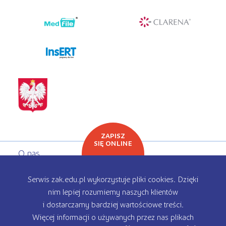
programy dla firm
ZAPISZ
SIĘ ONLINE
O nas
Oferta edukacyjna
Serwis zak.edu.pl wykorzystuje pliki cookies. Dzięki
nim lepiej rozumiemy naszych klientów
Rekrutacja
i dostarczamy bardziej wartościowe treści.
Więcej informacji o używanych przez nas plikach
Kontakt