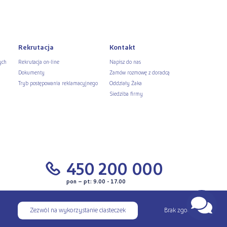
Rekrutacja
Kontakt
ych
Rekrutacja on-line
Napisz do nas
Dokumenty
Zamów rozmowę z doradcą
Tryb postępowania reklamacyjnego
Oddziały Żaka
Siedziba firmy
450 200 000
pon – pt: 9.00 - 17.00
Zezwól na wykorzystanie ciasteczek
Brak zgody