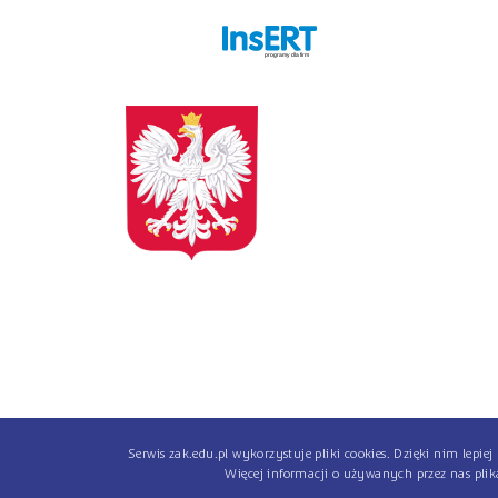
programy dla firm
Serwis zak.edu.pl wykorzystuje pliki cookies. Dzięki nim lepi
Więcej informacji o używanych przez nas pli