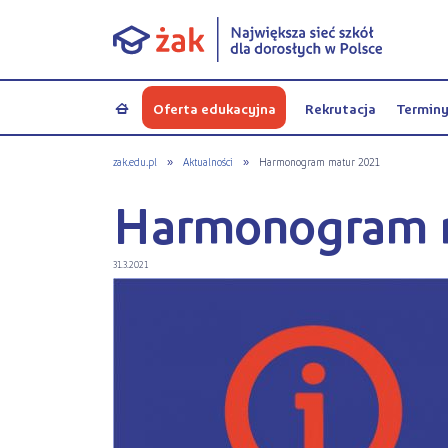
Oferta edukacyjna
Rekrutacja
Termin
a
zak.edu.pl
»
Aktualności
»
Harmonogram matur 2021
Harmonogram 
31.3.2021