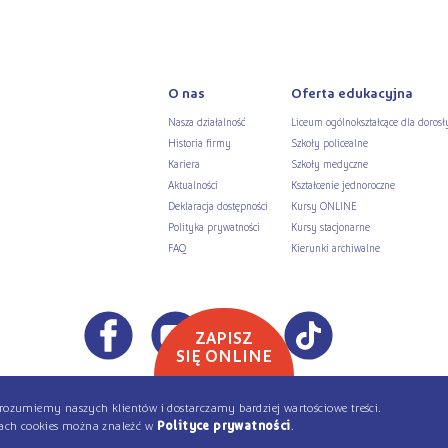
O nas
Oferta edukacyjna
Nasza działalność
Liceum ogólnokształcące dla dorosł
Historia firmy
Szkoły policealne
Kariera
Szkoły medyczne
Aktualności
Kształcenie jednoroczne
Deklaracja dostępności
Kursy ONLINE
Polityka prywatności
Kursy stacjonarne
FAQ
Kierunki archiwalne
ZAPISZ
SIĘ ONLINE
Copyright © 2026 ŻAK - Wszystkie prawa zastrzeżone
ej rozumiemy naszych klientów i dostarczamy bardziej wartościowe treści.
kach cookies można znaleźć w
Polityce prywatności
.