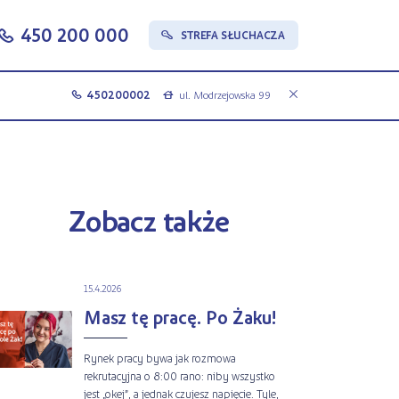
450 200 000
c
STREFA SŁUCHACZA
s
450200002
ul. Modrzejowska 99
c
a
Zobacz także
15.4.2026
Masz tę pracę. Po Żaku!
Rynek pracy bywa jak rozmowa
rekrutacyjna o 8:00 rano: niby wszystko
jest „okej”, a jednak czujesz napięcie. Tyle,