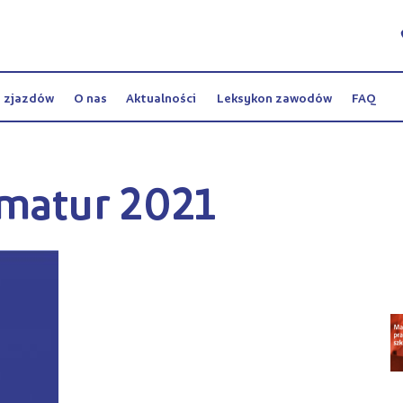
y zjazdów
O nas
Aktualności
Leksykon zawodów
FAQ
matur 2021