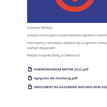
Szanowni Państwo,
poniżej harmonogram przeprowadzania egzaminu matural
Informujemy o obowiązku stawienia się na egzamin mini
czarnym długopisem
Miejsce: budynek szkoły, ul Sielecka 63
d
HARMONOGRAM MATUR 2021.pdf
d
wytyczne dla słuchaczy.pdf
d
ABSOLWENT NA EGZAMINIE MATURALNYM 202