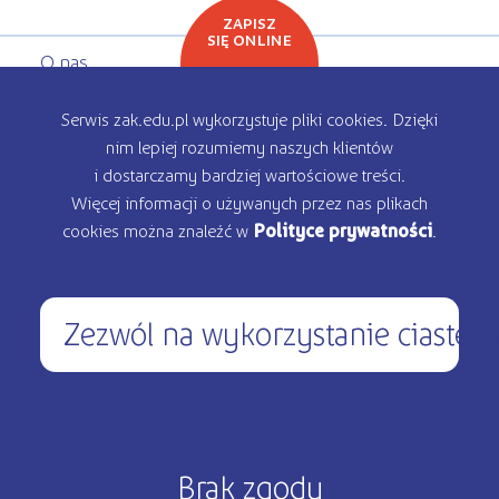
ZAPISZ
SIĘ ONLINE
O nas
Oferta edukacyjna
Serwis zak.edu.pl wykorzystuje pliki cookies. Dzięki
nim lepiej rozumiemy naszych klientów
Rekrutacja
i dostarczamy bardziej wartościowe treści.
Więcej informacji o używanych przez nas plikach
Kontakt
cookies można znaleźć w
Polityce prywatności
.
Zezwól na wykorzystanie ciastec
450 200 000
pon – pt: 9.00 - 17.00
Copyright © 2026 ŻAK - Wszystkie prawa zastrzeżone
Brak zgody